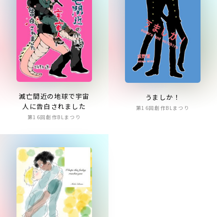
滅亡間近の地球で宇宙
うましか！
人に告白されました
第16回創作BLまつり
第16回創作BLまつり