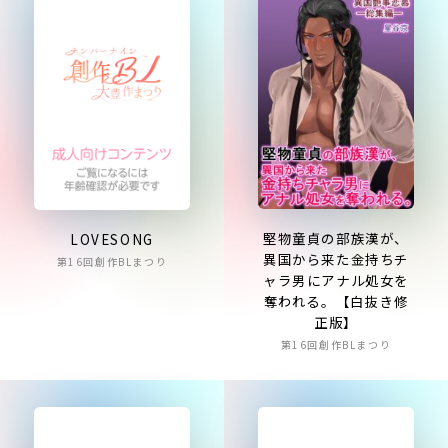
堅物童貞の部族漢が、
LOVESONG
異国から来た金持ちチ
第16回創作BLまつり
ャラ男にアナル処女を
奪われる。【白抜き修
正版】
第16回創作BLまつり