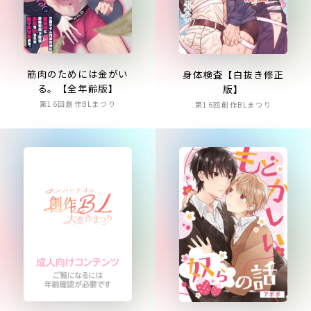
筋肉のためには金がい
身体検査【白抜き修正
る。【全年齢版】
版】
第16回創作BLまつり
第16回創作BLまつり