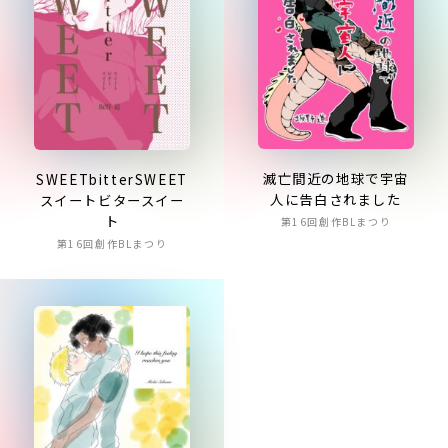
滅亡間近の地球で宇宙
SWEETbitterSWEET
人に告白されました
スイートビタースイー
ト
第16回創作BLまつり
第16回創作BLまつり