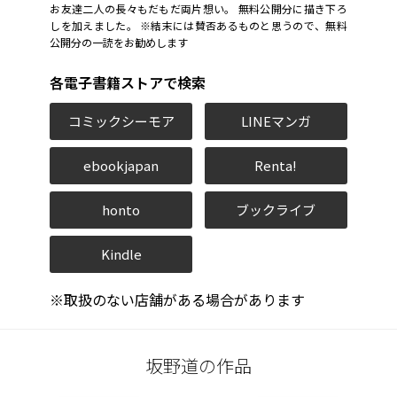
お友達二人の長々もだもだ両片想い。 無料公開分に描き下ろ
しを加えました。 ※結末には賛否あるものと思うので、無料
公開分の一読をお勧めします
各電子書籍ストアで検索
コミックシーモア
LINEマンガ
ebookjapan
Renta!
honto
ブックライブ
Kindle
※取扱のない店舗がある場合があります
坂野道の作品