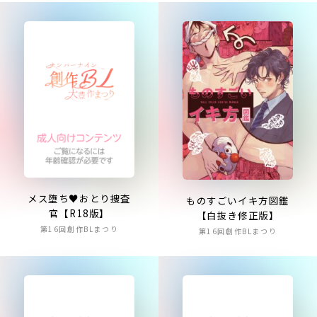
メス堕ち♥おとり捜査
ものすごいイキ方図鑑
官【R18版】
【白抜き修正版】
第16回創作BLまつり
第16回創作BLまつり