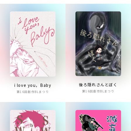
後ろ隠れさんとぼく
i love you，Baby
第16回創作BLまつり
第16回創作BLまつり