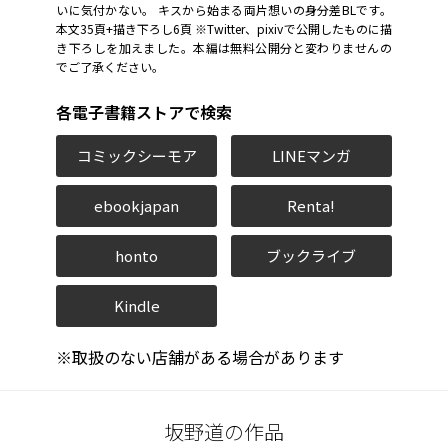
いに気付かない。 キスから始まる両片想いの身分差BLです。
本文35頁+描き下ろし6頁 ※Twitter、pixivで公開したものに描
き下ろしを加えました。本編は無料公開分と変わりませんの
でご了承ください。
各電子書籍ストアで検索
コミックシーモア
LINEマンガ
ebookjapan
Renta!
honto
ブックライブ
Kindle
※取扱のない店舗がある場合があります
坂野道の作品