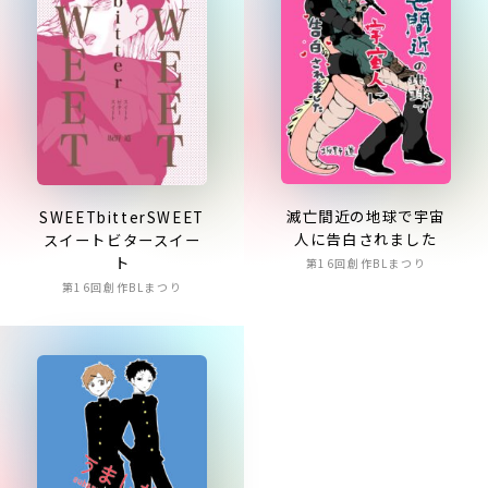
滅亡間近の地球で宇宙
SWEETbitterSWEET
人に告白されました
スイートビタースイー
ト
第16回創作BLまつり
第16回創作BLまつり