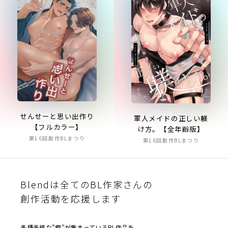
せんせーと思い出作り
軍人メイドの正しい躾
【フルカラー】
け方。【全年齢版】
第16回創作BLまつり
第16回創作BLまつり
Blendは全てのBL作家さんの
創作活動を応援します
多種多様な"癖"が集まっているBL作品を、