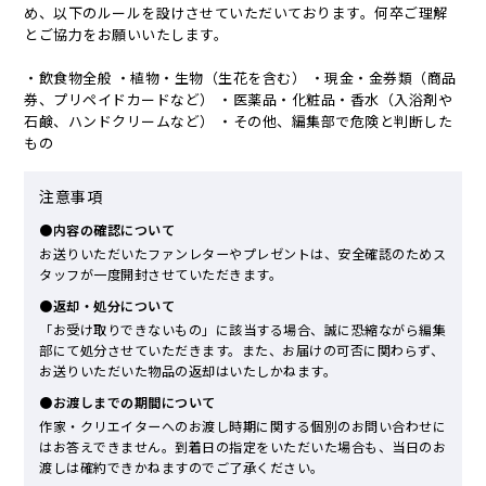
め、以下のルールを設けさせていただいております。何卒ご理解
とご協力をお願いいたします。
・飲食物全般 ・植物・生物（生花を含む） ・現金・金券類（商品
券、プリペイドカードなど） ・医薬品・化粧品・香水（入浴剤や
石鹸、ハンドクリームなど） ・その他、編集部で危険と判断した
もの
注意事項
●内容の確認について
お送りいただいたファンレターやプレゼントは、安全確認のためス
タッフが一度開封させていただきます。
●返却・処分について
「お受け取りできないもの」に該当する場合、誠に恐縮ながら編集
部にて処分させていただきます。また、お届けの可否に関わらず、
お送りいただいた物品の返却はいたしかねます。
●お渡しまでの期間について
作家・クリエイターへのお渡し時期に関する個別のお問い合わせに
はお答えできません。到着日の指定をいただいた場合も、当日のお
渡しは確約できかねますのでご了承ください。