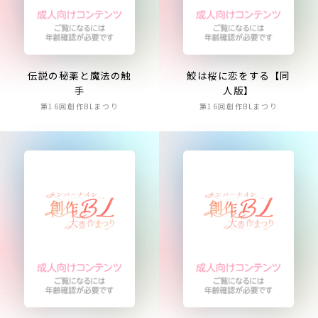
伝説の秘薬と魔法の触
鮫は桜に恋をする【同
手
人版】
第16回創作BLまつり
第16回創作BLまつり