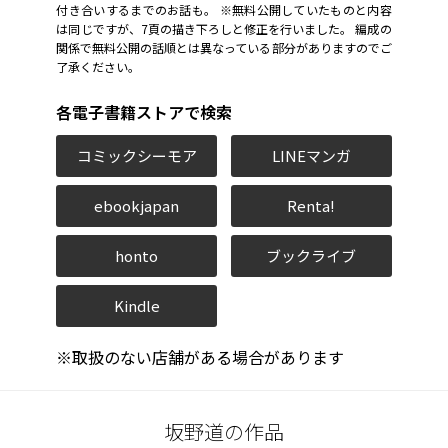
付き合いするまでのお話も。 ※無料公開していたものと内容
は同じですが、7頁の描き下ろしと修正を行いました。 編成の
関係で無料公開の話順とは異なっている部分がありますのでご
了承ください。
各電子書籍ストアで検索
コミックシーモア
LINEマンガ
ebookjapan
Renta!
honto
ブックライブ
Kindle
※取扱のない店舗がある場合があります
坂野道の作品