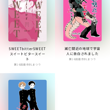
滅亡間近の地球で宇宙
SWEETbitterSWEET
人に告白されました
スイートビタースイー
ト
第16回創作BLまつり
第16回創作BLまつり