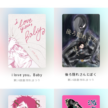
後ろ隠れさんとぼく
i love you，Baby
第16回創作BLまつり
第16回創作BLまつり