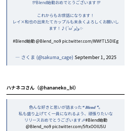
🎊Blend始動おめでとうございます🎊
これからもお世話になります！
レイ×和也の出来たてカップルも末永くよろしくお願いし
ます！♪( 'ω' و(و✨
#Blend始動
@Blend_no9
pic.twitter.com/WWfTL5DlEg
— さくま (@sakuma_cage)
September 1, 2025
ハナネコさん（
@hananeko_bl
）
色んな好きと思いが詰まった❝ 𝐁𝐥𝐞𝐧𝐝 ❞。
私も盛り上げてく一員になれるよう、頑張りたいな
リリースおめでとうございます🎉
#Blend始動
@Blend_no9
pic.twitter.com/5ftxOOlUSU