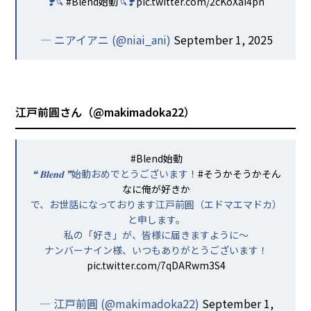
❣️🔪
#Blend始動
🔪❣️
pic.twitter.com/2cKoXai4pn
— ニアイアニ (@niai_ani)
September 1, 2025
江戸前圓さん（
@makimadoka22
）
#Blend始動
❝ 𝐁𝐥𝐞𝐧𝐝 ❞始動おめでとうございます！
#そうかそうかそん
なに俺が好きか
で、お世話になっております江戸前圓（エドマエマドカ）
と申します。
私の「好き」が、皆様に届きますように〜
ナンバーナイン様、いつもありがとうございます！
pic.twitter.com/7qDARwm3S4
— 江戸前圓 (@makimadoka22)
September 1,