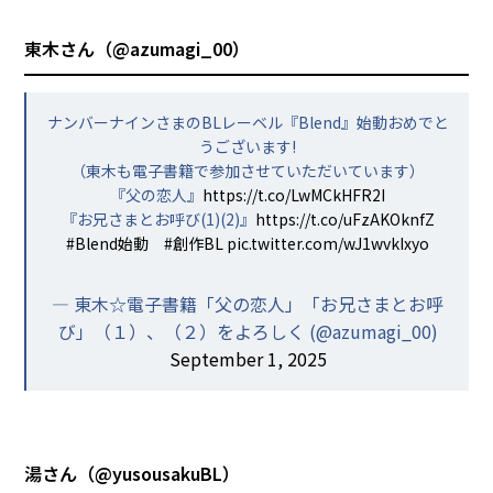
東木さん（
@azumagi_00
）
ナンバーナインさまのBLレーベル『Blend』始動おめでと
うございます!
（東木も電子書籍で参加させていただいています）
『父の恋人』
https://t.co/LwMCkHFR2I
『お兄さまとお呼び(1)(2)』
https://t.co/uFzAKOknfZ
#Blend始動
#創作BL
pic.twitter.com/wJ1wvkIxyo
— 東木☆電子書籍「父の恋人」「お兄さまとお呼
び」（１）、（２）をよろしく (@azumagi_00)
September 1, 2025
湯さん（
@yusousakuBL
）