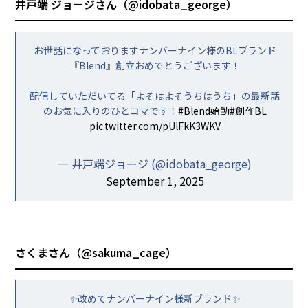
井戸端 ジョージさん（
@idobata_george
）
お世話になっておりますナンバーナイン様のBLブランド
『Blend』創立おめでとうございます！
配信していただいてる「よそはよそうちはうち」の最新話
のお気に入りのひとコマです！
#Blend始動
#創作BL
pic.twitter.com/pUlFkK3WKV
— 井戸端ジョージ (@idobata_george)
September 1, 2025
さくまさん（
@sakuma_cage
）
✨改めてナンバーナイン様新ブランド✨