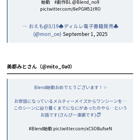
始動
#創作BL
@Blend_no9
pic.twitter.com/6ePGM51tRO
— おえも@3/19♠︎ディルレ電子書籍発売♣︎
(@mori_oe)
September 1, 2025
美都みとさん（
@mito_0a0
）
Blend始動おめでとうございます！✨
お世話になっているメルティーメイズからワンシーンを…
このシーンに辿り着くまでになにがあったのやら…という
お話です(さんぴー漫画です)😇
#Blend始動
pic.twitter.com/xCSOBufseN