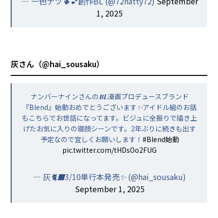
— 一色ナツ🌵💕創作BL (@72natty72)
September
1, 2025
灰さん（
@hai_sousaku
）
ナンバーナインさんの𝐁𝐋漫画プロデュースブランド
『Blend』始動おめでとうございます✨アイドル組のお話
もこちらでお世話になってます。ビジュに全振りで描き上
げたお気に入りの寝顔シーンです。2年ぶりに続きも出す
予定なので宜しくお願いします！
#Blend始動
pic.twitter.com/tHDsOo2FUG
— 灰🐈‍⬛3/10単行本発売✨ (@hai_sousaku)
September 1, 2025