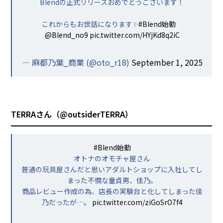
Blendの正式リリースおめでとうございます！
これからもお世話になります✨
#Blend始動
@Blend_no9
pic.twitter.com/HYjKd8q2iC
— 麻都乃葉_商業 (@oto_r18)
September 1, 2025
TERRAさん（
@outsiderTERRA
）
#Blend始動
オトナのオモチャ屋さん
普通の玩具屋さんだと思いアダルトショップに入社してし
まった不憫な童貞男、佳乃。
商品レビュー作成の為、店長の実験台と化してしまった佳
乃だったが…。
pic.twitter.com/ziGoSrO7f4