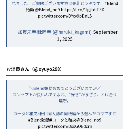
れました ご興味ございます方は是非どうぞです
#Blend
始動
@Blend_no9
https://t.co/1lgjtdiTFX
pic.twitter.com/DYxv9pDnL5
— 加賀未春樹:睦春 (@haruki_kagami)
September
1, 2025
お湯良さん（
@oyuyo298
）
＼Blend始動おめでとうございます🎉／
コンセプトが良いんですよね。“好き”がまざり、とけ合う
場所。
コータと和央5冊目同人誌の同棲編から選んだコマです🤍
#Blend始動
#コータと和央
@Blend_no9
pic.twitter.com/DssGOEdcrn