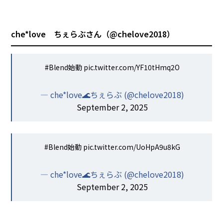
che*love ちぇらぶさん（
@chelove2018
）
#Blend始動
pic.twitter.com/YF10tHmq2O
— che*love🌊ちぇらぶ (@chelove2018)
September 2, 2025
#Blend始動
pic.twitter.com/UoHpA9u8kG
— che*love🌊ちぇらぶ (@chelove2018)
September 2, 2025