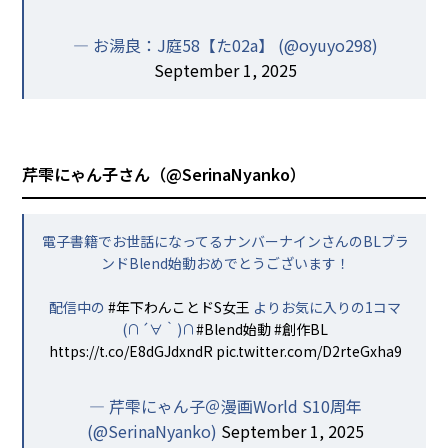
— お湯良：J庭58【た02a】 (@oyuyo298)
September 1, 2025
芹雫にゃん子さん（
@SerinaNyanko
）
電子書籍でお世話になってるナンバーナインさんのBLブラ
ンドBlend始動おめでとうございます！
配信中の
#年下わんことドS女王
よりお気に入りの1コマ
(∩´∀｀)∩
#Blend始動
#創作BL
https://t.co/E8dGJdxndR
pic.twitter.com/D2rteGxha9
— 芹雫にゃん子＠漫画World S10周年
(@SerinaNyanko)
September 1, 2025