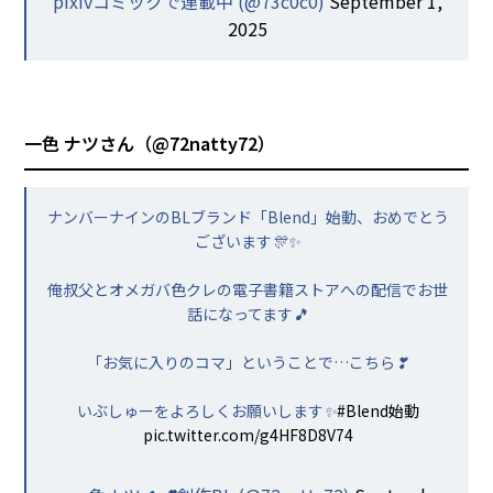
pixivコミックで連載中 (@73c0c0)
September 1,
2025
一色 ナツさん（
@72natty72
）
ナンバーナインのBLブランド「Blend」始動、おめでとう
ございます🎊✨
俺叔父とオメガバ色クレの電子書籍ストアへの配信でお世
話になってます🎵
「お気に入りのコマ」ということで…こちら❣
いぶしゅーをよろしくお願いします✨
#Blend始動
pic.twitter.com/g4HF8D8V74