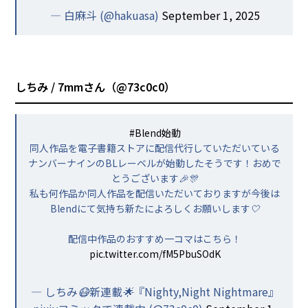
— 白麻斗 (@hakuasa)
September 1, 2025
しちみ / 7mmさん（
@73c0c0
）
#Blend始動
同人作品を電子書籍ストアに配信代行していただいている
ナンバーナインのBLレーベルが始動したそうです！おめで
とうございます🎉🎊
私も何作品か同人作品を配信いただいておりますが今後は
Blendにて気持ち新たによろしくお願いします🤍
配信中作品のおすすめ一コマはこちら！
pic.twitter.com/fM5PbuSOdK
— しちみ😷新連載🌟『Nighty,Night Nightmare』