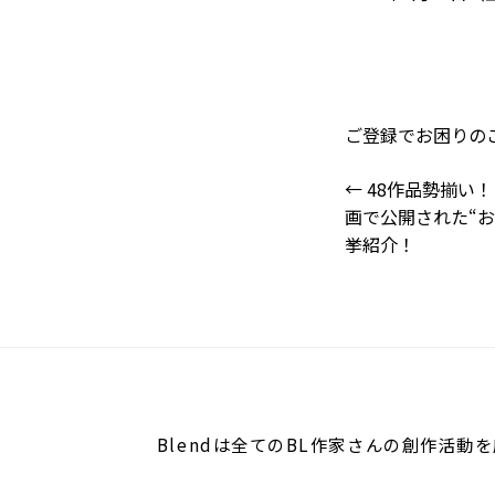
ご登録でお困りの
←
48作品勢揃い！
画で公開された“お
挙紹介！
投
稿
ナ
ビ
ゲ
Blendは全てのBL作家さんの
創作活動を
ー