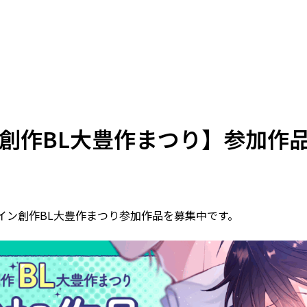
【創作BL大豊作まつり】参加作
ナイン創作BL大豊作まつり参加作品を募集中です。