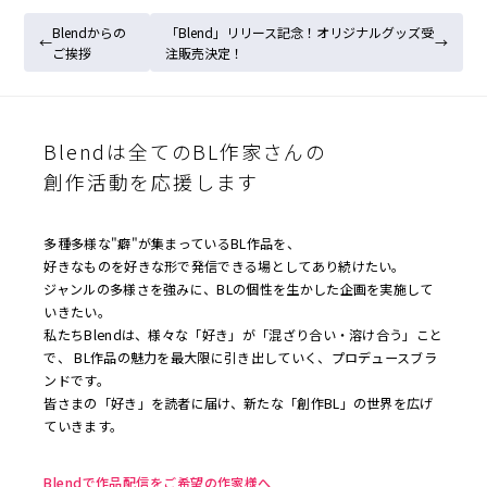
Blendからの
「Blend」リリース記念！オリジナルグッズ受
←
→
ご挨拶
注販売決定！
投
稿
Blendは全てのBL作家さんの
ナ
創作活動を応援します
ビ
ゲ
ー
多種多様な"癖"が集まっているBL作品を、
好きなものを好きな形で発信できる場としてあり続けたい。
シ
ジャンルの多様さを強みに、BLの個性を生かした企画を実施して
ョ
いきたい。
ン
私たちBlendは、様々な「好き」が「混ざり合い・溶け合う」こと
で、 BL作品の魅力を最大限に引き出していく、プロデュースブラ
ンドです。
皆さまの「好き」を読者に届け、新たな「創作BL」の世界を広げ
ていきます。
Blendで作品配信をご希望の作家様へ