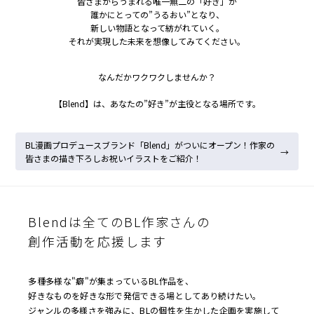
皆さまからうまれる唯一無二の「好き」が
誰かにとっての”うるおい”となり、
新しい物語となって紡がれていく。
それが実現した未来を想像してみてください。
なんだかワクワクしませんか？
【Blend】は、あなたの”好き”が主役となる場所です。
BL漫画プロデュースブランド「Blend」がついにオープン！作家の
→
皆さまの描き下ろしお祝いイラストをご紹介！
投
稿
Blendは全てのBL作家さんの
ナ
創作活動を応援します
ビ
ゲ
ー
多種多様な"癖"が集まっているBL作品を、
好きなものを好きな形で発信できる場としてあり続けたい。
シ
ジャンルの多様さを強みに、BLの個性を生かした企画を実施して