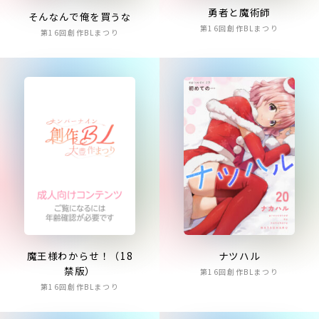
勇者と魔術師
そんなんで俺を買うな
第16回創作BLまつり
第16回創作BLまつり
魔王様わからせ！（18
ナツハル
禁版）
第16回創作BLまつり
第16回創作BLまつり