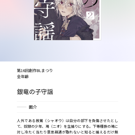
第16回創作BLまつり
全年齢
銀竜の子守謡
圍介
人外である赦鶯（シャオウ）は自分の部下を負傷させたとし
て、奴隷の少年、鳰（ニオ）を生捕りにする。下等種族の鳰に
対し冷たく当たり意思疎通が取れないと知ると捕えるだけ無