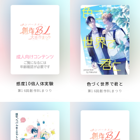
感度10倍人体実験
色づく世界で君と
第16回創作BLまつり
第16回創作BLまつり