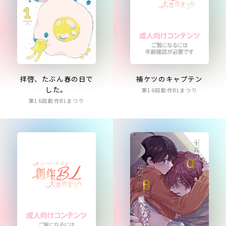
補ケツのキャプテン
拝啓、たぶん春の日で
した。
第16回創作BLまつり
第16回創作BLまつり