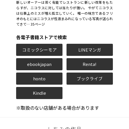
新しいオーナーは若く有能でレストランに新しい改革をもた
らすが、ニコラスに対しては当たりが強い。 やがてニコラス
は仕事上のミスが増え孤立していく。 唯一の味方であるフリ
オのもとにはニコラスが性液まみれになっている写真が送られ
てきて… 35ページ
各電子書籍ストアで検索
コミックシーモア
LINEマンガ
ebookjapan
Renta!
honto
ブックライブ
Kindle
※取扱のない店舗がある場合があります