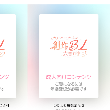
淫習村
えむえむ妄想症候群