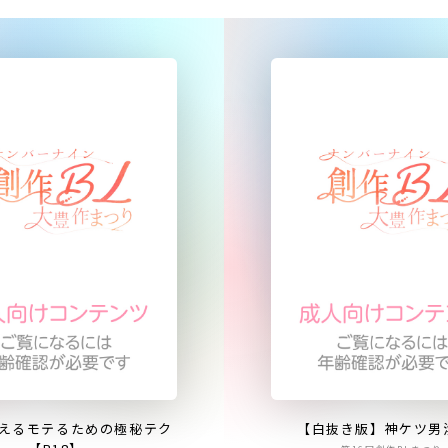
えるモテるための極秘テク
【白抜き版】神ケツ男