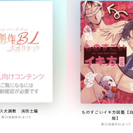
ス犬調教 消防士編
ものすごいイキ方図鑑【
版】
第16回創作BLまつり
第16回創作BLまつり