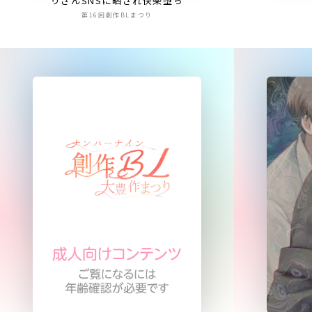
りさんSNSに晒され快楽堕ち
第16回創作BLまつり