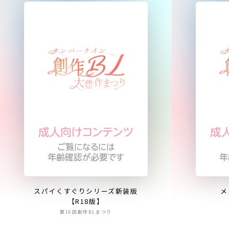
スパイくすぐりシリーズ新装版
メ
【R18版】
第16回創作BLまつり