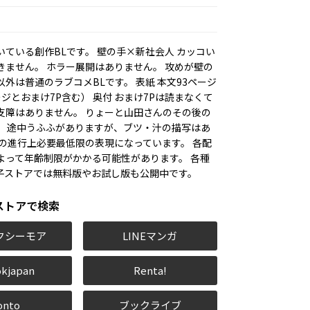
いている創作BLです。 壁の手×新社会人 カッコい
きません。 ホラー展開はありません。 攻めが壁の
外は普通のラブコメBLです。 表紙 本文93ページ
ジとおまけ7P含む） 奥付 おまけ7Pは読まなくて
支障はありません。 りょーと山田さんのその後の
。 途中うふふがありますが、ブツ・汁の描写はあ
話の進行上必要最低限の表現になっています。 各配
よって年齢制限がかかる可能性があります。 各種
電子ストアでは無料版やお試し版も公開中です。
ストアで検索
クシーモア
LINEマンガ
kjapan
Renta!
onto
ブックライブ