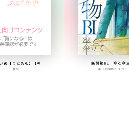
無機物BL 傘と傘
い彼【まとめ版】 1巻
第16回創作BLまつり
新刊