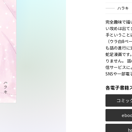
ハラキ
完全趣味で描
い攻めは出て
手ということ以
（ウラ白8ペー
も話の進行に
蛇足漫画です
りません。 
信サービスに
SNSや一部
各電子書籍
コミッ
eboo
h