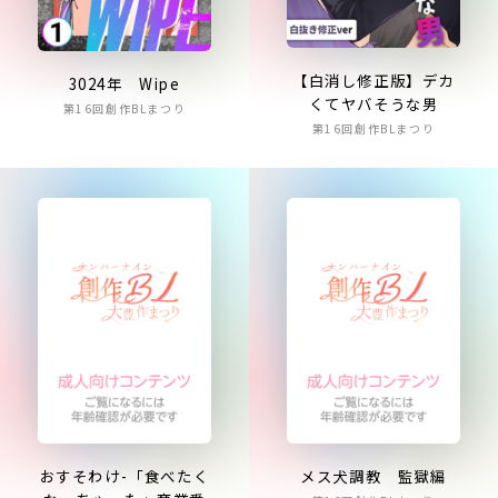
【白消し修正版】デカ
3024年 Wipe
くてヤバそうな男
第16回創作BLまつり
第16回創作BLまつり
おすそわけ-「食べたく
メス犬調教 監獄編