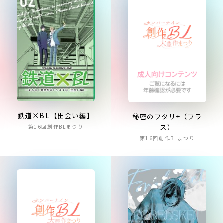
鉄道×BL【出会い編】
秘密のフタリ+（プラ
ス）
第16回創作BLまつり
第16回創作BLまつり