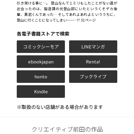
引き受ける事に…。 登山なんて１ミリもしたことがない遥が
出会ったのは、製造課の元登山部にいたというくそデカ後
輩、黒岩くんであった… そしてあれよあれよといううちに、
登山に行くことになってしまい──…!? 31ページ
各電子書籍ストアで検索
コミックシーモア
LINEマンガ
ebookjapan
Renta!
honto
ブックライブ
Kindle
※取扱のない店舗がある場合があります
クリエイティブ前田の作品