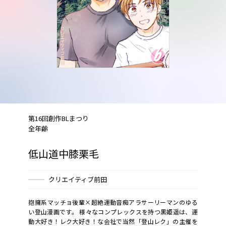
第16回創作BLまつり
全年齢
低山道中膝栗毛
クリエイティブ前田
抱擁系マッチョ後輩×超絶運動音痴アラサーリーマンのゆる
い登山漫画です。 様々なコンプレックスを持つ黒姫遥は、運
動大好き！レク大好き！な会社で当然「登山レク」の主催を