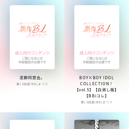
泥酔同窓会。
BOY×BOY IDOL
COLLECTION！
第16回創作BLまつり
【vol.5】【白消し版】
【BBiコレ】
第16回創作BLまつり