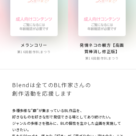
メランコリー
発情ネコの躾方【高画
質棒消し修正版】
第16回創作BLまつり
第16回創作BLまつり
Blendは全てのBL作家さんの
創作活動を応援します
多種多様な"癖"が集まっているBL作品を、
好きなものを好きな形で発信できる場としてあり続けたい。
ジャンルの多様さを強みに、BLの個性を生かした企画を実施して
いきたい。
私たちBlendは、様々な「好き」が「混ざり合い・溶け合う」こと