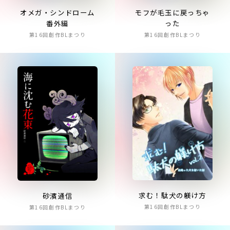
オメガ・シンドローム
モフが毛玉に戻っちゃ
番外編
った
第16回創作BLまつり
第16回創作BLまつり
求む！駄犬の躾け方
砂濱通信
第16回創作BLまつり
第16回創作BLまつり