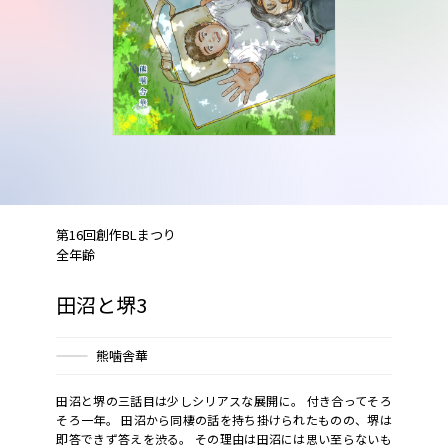
第16回創作BLまつり
全年齢
田沼と堺3
熊噛舎華
田沼と堺の三話目は少しシリアスな展開に。 付き合ってそろ
そろ一年。 田沼から同棲の話を持ち掛けられたものの、堺は
即答できず答えを渋る。 その理由は田沼には思い至らないも