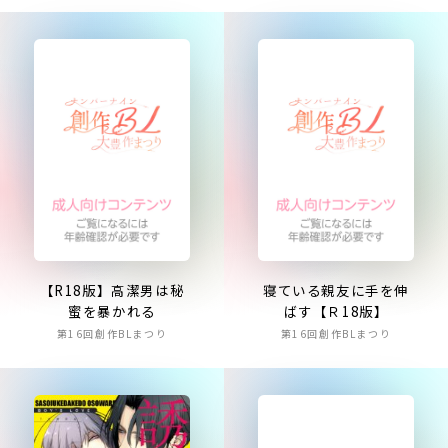
【R18版】高潔男は秘
寝ている親友に手を伸
蜜を暴かれる
ばす【Ｒ18版】
第16回創作BLまつり
第16回創作BLまつり