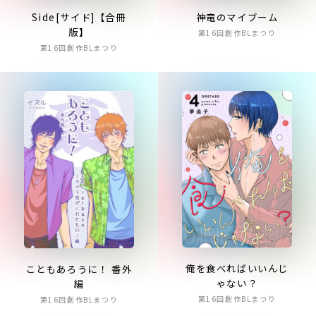
Side[サイド]【合冊
神竜のマイブーム
版】
第16回創作BLまつり
第16回創作BLまつり
俺を食べればいいんじ
こともあろうに！ 番外
ゃない？
編
第16回創作BLまつり
第16回創作BLまつり