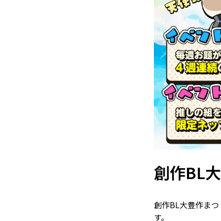
創作BL
創作BL大豊作ま
す。