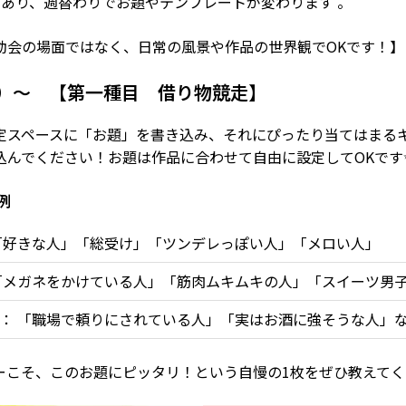
目あり、
週替わりでお題やテンプレートが変わります
。
動会の場面ではなく、日常の風景や作品の世界観でOKです！】
（金）〜 【第一種目 借り物競走】
定スペースに「お題」を書き込み、それにぴったり当てはまる
込んでください！お題は作品に合わせて自由に設定してOKです
例
好きな人」「総受け」「ツンデレっぽい人」「メロい人」
メガネをかけている人」「筋肉ムキムキの人」「スイーツ男
：
「職場で頼りにされている人」「実はお酒に強そうな人」
ーこそ、このお題にピッタリ！という自慢の1枚をぜひ教えてく