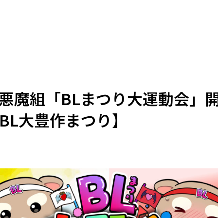
S悪魔組「BLまつり大運動会」
作BL大豊作まつり】