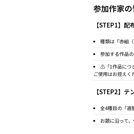
参加作家の
【STEP1】
種類は『赤組（
参加する作品の
⚠️「1作品に
ご使用はお控えく
【STEP2】
全4種目の「週
お題に沿って、