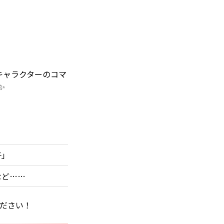
キャラクターのコマ
✨
子」
など……
ださい！