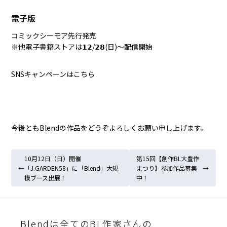
電子版
コミックシーモア
先行発売
※他電子書籍ストアは𝟭𝟮/𝟮𝟴(日)〜配信開始
SNSキャンペーンは
こちら
今後ともBlendの作品をどうぞよろしくお願い申し上げます。
10月12日（日）開催
第15回【創作BL大豊作
←
「J.GARDEN58」に「Blend」大規
まつり】参加作品募集
→
模ブース出展！
中！
投
稿
ナ
Blendは全てのBL作家さんの