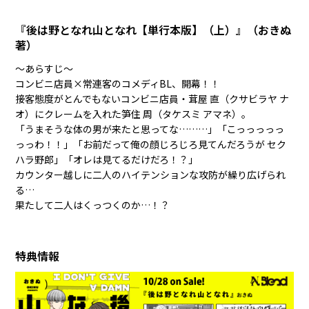
『後は野となれ山となれ【単行本版】（上）』（おきぬ
著）
〜あらすじ〜
コンビニ店員×常連客のコメディBL、開幕！！
接客態度がとんでもないコンビニ店員・茸屋 直（クサビラヤ ナ
オ）にクレームを入れた笋住 周（タケスミ アマネ）。
「うまそうな体の男が来たと思ってな………」「こっっっっっ
っっわ！！」「お前だって俺の顔じろじろ見てんだろうが セク
ハラ野郎」「オレは見てるだけだろ！？」
カウンター越しに二人のハイテンションな攻防が繰り広げられ
る…
果たして二人はくっつくのか…！？
特典情報