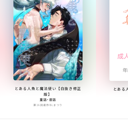
とある人魚と魔法使い【白抜き修正
とある
版】
童話・昔話
第16回創作BLまつり