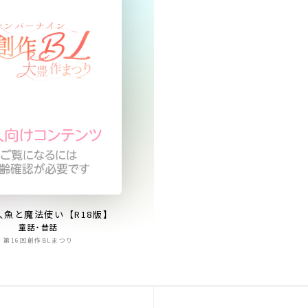
人魚と魔法使い【R18版】
童話・昔話
第16回創作BLまつり