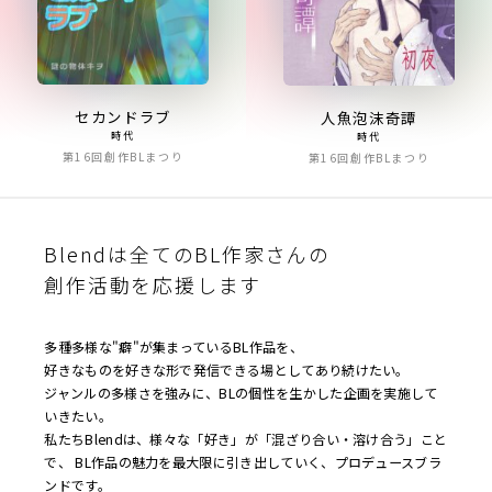
セカンドラブ
人魚泡沫奇譚
時代
時代
第16回創作BLまつり
第16回創作BLまつり
Blendは全てのBL作家さんの
創作活動を応援します
多種多様な"癖"が集まっているBL作品を、
好きなものを好きな形で発信できる場としてあり続けたい。
ジャンルの多様さを強みに、BLの個性を生かした企画を実施して
いきたい。
私たちBlendは、様々な「好き」が「混ざり合い・溶け合う」こと
で、 BL作品の魅力を最大限に引き出していく、プロデュースブラ
ンドです。