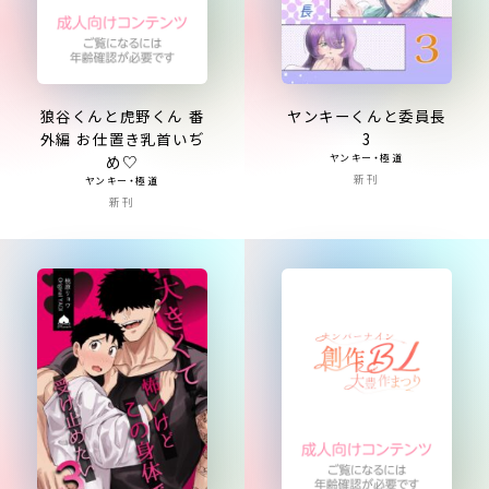
狼谷くんと虎野くん 番
ヤンキーくんと委員長
外編 お仕置き乳首いぢ
3
め♡
ヤンキー・極道
新刊
ヤンキー・極道
新刊