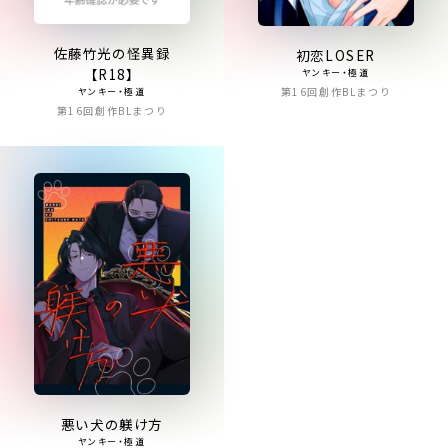
佐藤竹光の怪異録
初恋LOSER
【R18】
ヤンキー・極道
第16回創作BLまつり
ヤンキー・極道
第16回創作BLまつり
悪い犬の躾け方
ヤンキー・極道