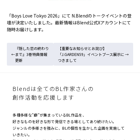
「
Boys Love Tokyo 2026
」にて N.Blendのトークイベントの登
壇が決定いたしました。最新情報は
Blend公式Xアカウント
にて
随時お届けします。
『隠した恋の終わり
【重要なお知らせとお詫び】
←
まで』3巻特典情報
「J.GARDEN59」イベントブース展示に
→
更新
つきまして
投
稿
ナ
Blendは全てのBL作家さんの
ビ
創作活動を応援します
ゲ
ー
多種多様な"癖"が集まっているBL作品を、
シ
好きなものを好きな形で発信できる場としてあり続けたい。
ョ
ジャンルの多様さを強みに、BLの個性を生かした企画を実施して
いきたい。
ン