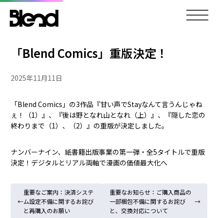
「Blend Comics」重版決定！
2025年11月11日
「Blend Comics」の3作品『甘い声でStayなんて言うんじゃね
ぇ！（1）』、『後は野となれ山となれ（上）』、『隠した恋の
終わりまで（1）、（2）』の重版が決定しました。
ナンバーナイン、紙書籍出版事業の第一弾・全5タイトルで重版
決定！デジタルとリアル両軸で漫画の価値最大化へ
重要なご案内：決済システ
重要なお知らせ：ご購入商品の
←
ム設定不備に関するお詫び
一部梱包不備に関するお詫び
→
と再購入のお願い
と、交換対応について