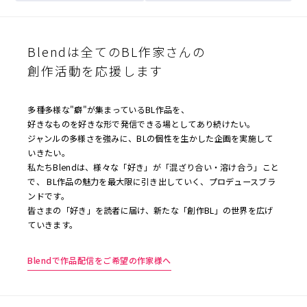
投
稿
ナ
Blendは全てのBL作家さんの
ビ
創作活動を応援します
ゲ
ー
多種多様な"癖"が集まっているBL作品を、
シ
好きなものを好きな形で発信できる場としてあり続けたい。
ョ
ジャンルの多様さを強みに、BLの個性を生かした企画を実施して
いきたい。
ン
私たちBlendは、様々な「好き」が「混ざり合い・溶け合う」こと
で、 BL作品の魅力を最大限に引き出していく、プロデュースブラ
ンドです。
皆さまの「好き」を読者に届け、新たな「創作BL」の世界を広げ
ていきます。
Blendで作品配信をご希望の作家様へ