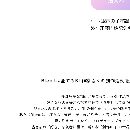
購入ペ
←
『銀竜の子守謡
め』連載開始記念
投
稿
ナ
ビ
Blendは全てのBL作家さんの
ゲ
創作活動を
ー
多種多様な"癖"が集まっているBL作品
シ
好きなものを好きな形で発信できる場としてあり
ジャンルの多様さを強みに、BLの個性を生かした企画を
ョ
私たちBlendは、様々な「好き」が「混ざり合い・溶け合う」こ
限に引き出していく、プロデュースブランド
ン
皆さまの「好き」を読者に届け、新たな「創作BL」の世