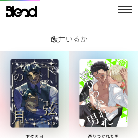
飯井いるか
憑りつかれた男
下弦の月