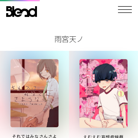
雨宮天ノ
それではみなさんさよ
えむえむ妄想症候群