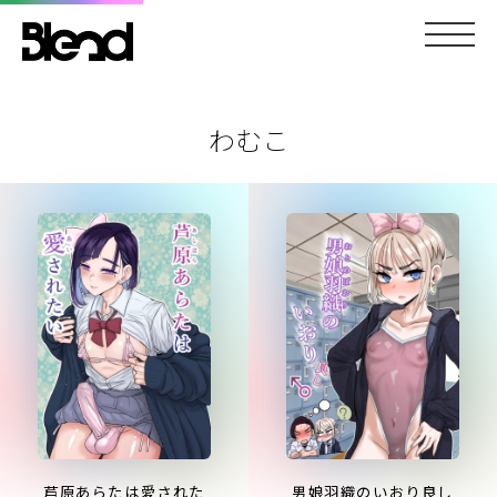
わむこ
芦原あらたは愛された
男娘羽織のいおり良し