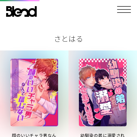
さとはる
顔のいいチャラ男なん
幼馴染の弟に溺愛され