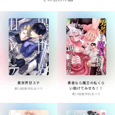
異世界甘ステ
勇者なら魔王の私くら
い助けてみせろ！！
第16回創作BLまつり
第16回創作BLまつり