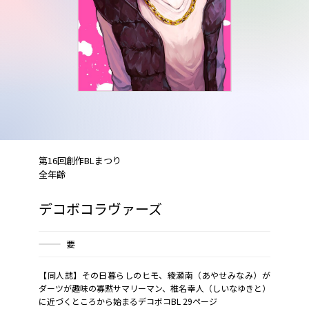
第16回創作BLまつり
全年齢
デコボコラヴァーズ
要
【同人誌】その日暮らしのヒモ、綾瀬南（あやせみなみ）が
ダーツが趣味の寡黙サマリーマン、椎名幸人（しいなゆきと）
に近づくところから始まるデコボコBL 29ページ