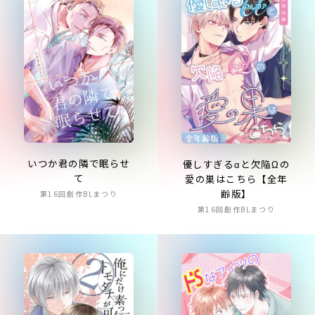
いつか君の隣で眠らせ
優しすぎるαと欠陥Ωの
て
愛の巣はこちら【全年
齢版】
第16回創作BLまつり
第16回創作BLまつり