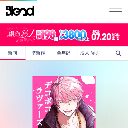
search
新刊
準新作
全年齢
成人向け