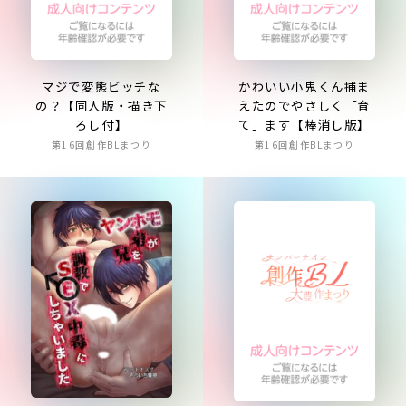
マジで変態ビッチな
かわいい小鬼くん捕ま
の？【同人版・描き下
えたのでやさしく「育
ろし付】
て」ます【棒消し版】
第16回創作BLまつり
第16回創作BLまつり