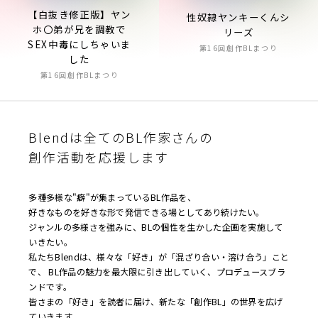
【白抜き修正版】ヤン
性奴隷ヤンキーくんシ
ホ〇弟が兄を調教で
リーズ
SEX中毒にしちゃいま
第16回創作BLまつり
した
第16回創作BLまつり
Blendは全てのBL作家さんの
創作活動を応援します
多種多様な"癖"が集まっているBL作品を、
好きなものを好きな形で発信できる場としてあり続けたい。
ジャンルの多様さを強みに、BLの個性を生かした企画を実施して
いきたい。
私たちBlendは、様々な「好き」が「混ざり合い・溶け合う」こと
で、 BL作品の魅力を最大限に引き出していく、プロデュースブラ
ンドです。
皆さまの「好き」を読者に届け、新たな「創作BL」の世界を広げ
ていきます。