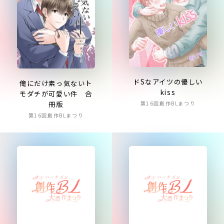
ドSなアイツの優しい
俺にだけ素っ気ないト
kiss
モダチが可愛い件 合
冊版
第16回創作BLまつり
第16回創作BLまつり