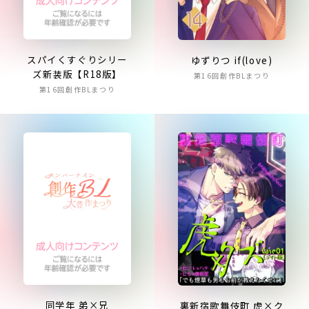
スパイくすぐりシリー
ゆずりつ if(love)
ズ新装版【R18版】
第16回創作BLまつり
第16回創作BLまつり
同学年 弟×兄
裏新宿歌舞伎町 虎×ク