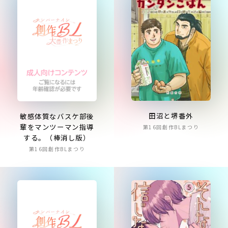
田沼と堺番外
敏感体質なバスケ部後
輩をマンツーマン指導
第16回創作BLまつり
する。（棒消し版）
第16回創作BLまつり