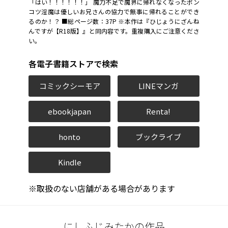
「はい！！！！！！」 魔力不足で魔界に帰れなくなったポン
コツ淫魔は優しいお兄さんの協力で無事に帰れることができ
るのか！？ ■総ページ数：37P ※本作は『ひじょうにざんね
んですが【R18版】』と同内容です。重複購入にご注意くださ
い。
各電子書籍ストアで検索
コミックシーモア
LINEマンガ
ebookjapan
Renta!
honto
ブックライブ
Kindle
※取扱のない店舗がある場合があります
にしふじみたかの作品