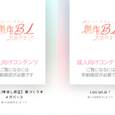
版/棒消し修正】巣づくりオ
LipLipLip！
メガバース
第16回創作BLまつり
第16回創作BLまつり