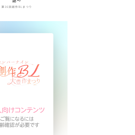
誌〜
第16回創作BLまつり