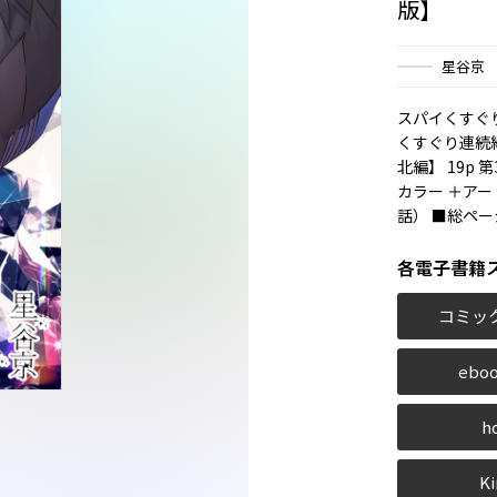
版】
星谷京
スパイくすぐ
くすぐり連続絶
北編】 19p
カラー ＋アー
話） ■総ペー
各電子書籍
コミッ
eboo
h
Ki