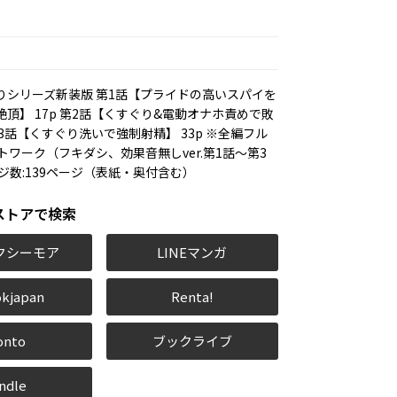
りシリーズ新装版 第1話【プライドの高いスパイを
頂】 17p 第2話【くすぐり&電動オナホ責めで敗
 第3話【くすぐり洗いで強制射精】 33p ※全編フル
トワーク（フキダシ、効果音無しver.第1話～第3
ジ数:139ページ（表紙・奥付含む）
ストアで検索
クシーモア
LINEマンガ
kjapan
Renta!
onto
ブックライブ
ndle