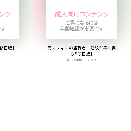
棒修正版】
元マフィアの聖職者、淫紋が疼く夜
【棒修正版】
第16回創作BLまつり