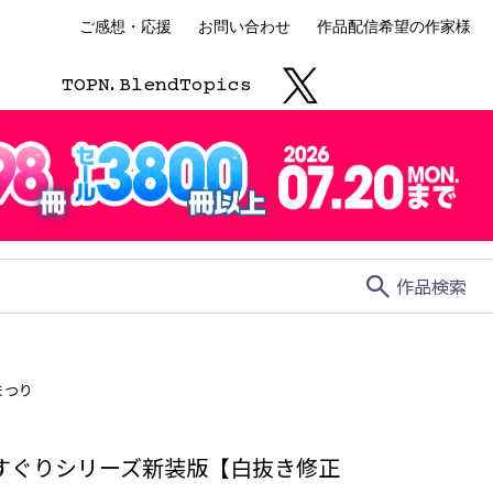
ご感想・応援
お問い合わせ
作品配信希望の作家様
TOP
N.
Blend
Topics
search
作品検索
まつり
すぐりシリーズ新装版【白抜き修正