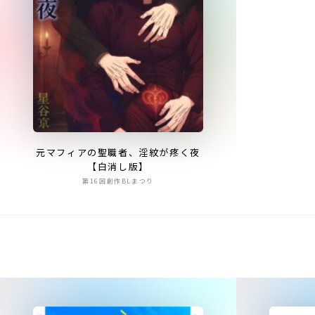
元マフィアの聖職者、淫紋が疼く夜
【白消し版】
第16回創作BLまつり