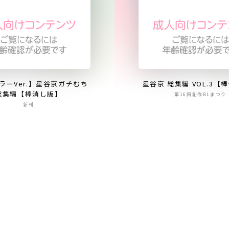
ラーVer.】星谷京ガチむち
星谷京 総集編 VOL.3【
総集編【棒消し版】
第16回創作BLまつり
新刊