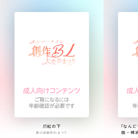
爪紅の下
『なんど
版・棒
第16回創作BLまつり