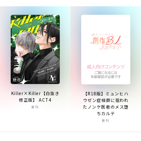
Killer×Killer【白抜き
【R18版】ミュンヒハ
修正版】 ACT4
ウゼン症候群に狙われ
たノンケ医者のメス堕
新刊
ちカルテ
新刊