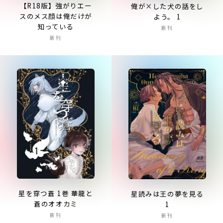
【R18版】強がりエー
俺が×した犬の話をし
スのメス顔は俺だけが
よう。 1
知っている
新刊
新刊
星を穿つ蒼 1巻 華龍と
星読みは王の夢を見る
蒼のオオカミ
1
新刊
新刊