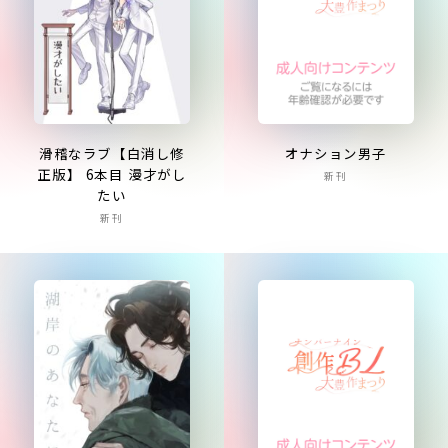
滑稽なラブ【白消し修
オナション男子
正版】 6本目 漫才がし
新刊
たい
新刊