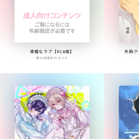
滑稽なラブ【R18版】
朴訥ク
第16回創作BLまつり