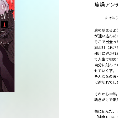
焦燥アン
たけは
息の詰まるよ
が迷い込んだ
そこで出会っ
旭那月（あさ
那月に導かれ
て人生で初め
自分に刻んで
せていく茅。
そんな茅のま
は途切れてしま
それから✕年――
執念だけで那
傷に刻んだ、
【純度100