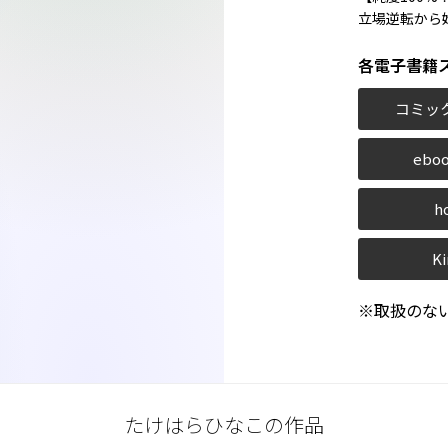
立場逆転から
各電子書籍
コミッ
eboo
h
Ki
※取扱のな
たけはらひなこの作品