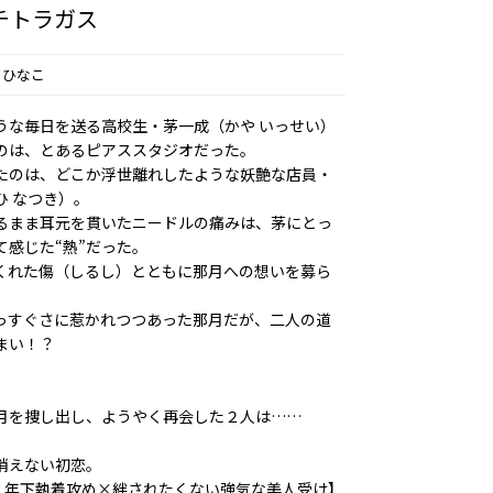
チトラガス
らひなこ
うな毎日を送る高校生・茅一成（かや いっせい）
のは、とあるピアススタジオだった。
たのは、どこか浮世離れしたような妖艶な店員・
ひ なつき）。
るまま耳元を貫いたニードルの痛みは、茅にとっ
て感じた“熱”だった。
くれた傷（しるし）とともに那月への想いを募ら
っすぐさに惹かれつつあった那月だが、二人の道
い――！？
。
月を捜し出し、ようやく再会した２人は……
消えない初恋。
%！年下執着攻め×絆されたくない強気な美人受け】