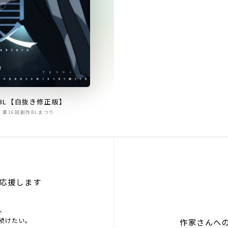
BL【白抜き修正版】
第16回創作BLまつり
応援します
を、
続けたい。
作家さんへ