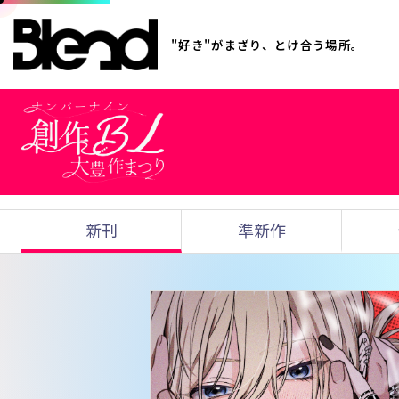
"好き"がまざり、とけ合う場所。
新刊
準新作