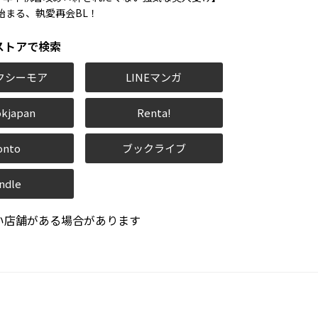
始まる、執愛再会BL！
ストアで検索
クシーモア
LINEマンガ
kjapan
Renta!
onto
ブックライブ
ndle
い店舗がある場合があります