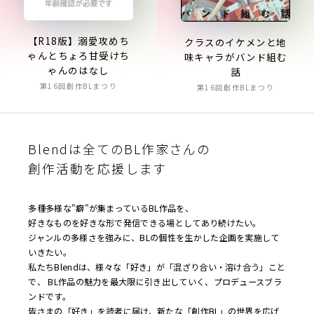
【R18版】溺愛攻めち
クラスのイケメンと地
ゃんとちょろ甘受けち
味キャラがバンド組む
ゃんのはなし
話
第16回創作BLまつり
第16回創作BLまつり
Blendは全てのBL作家さんの
創作活動を応援します
多種多様な"癖"が集まっているBL作品を、
好きなものを好きな形で発信できる場としてあり続けたい。
ジャンルの多様さを強みに、BLの個性を生かした企画を実施して
いきたい。
私たちBlendは、様々な「好き」が「混ざり合い・溶け合う」こと
で、 BL作品の魅力を最大限に引き出していく、プロデュースブラ
ンドです。
皆さまの「好き」を読者に届け、新たな「創作BL」の世界を広げ