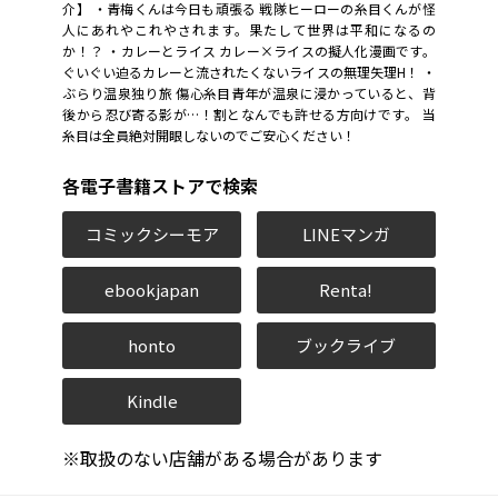
介】 ・青梅くんは今日も頑張る 戦隊ヒーローの糸目くんが怪
人にあれやこれやされます。果たして世界は平和になるの
か！？ ・カレーとライス カレー×ライスの擬人化漫画です。
ぐいぐい迫るカレーと流されたくないライスの無理矢理H！ ・
ぶらり温泉独り旅 傷心糸目青年が温泉に浸かっていると、背
後から忍び寄る影が…！割となんでも許せる方向けです。 当
糸目は全員絶対開眼しないのでご安心ください！
各電子書籍ストアで検索
コミックシーモア
LINEマンガ
ebookjapan
Renta!
honto
ブックライブ
Kindle
※取扱のない店舗がある場合があります