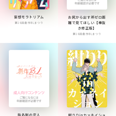
妄想モラトリアム
お尻から出す所ゼロ距
離で見てほしい【棒抜
第16回創作BLまつり
き修正版】
第16回創作BLまつり
指名制の恋人
紺りりinカァネイショ