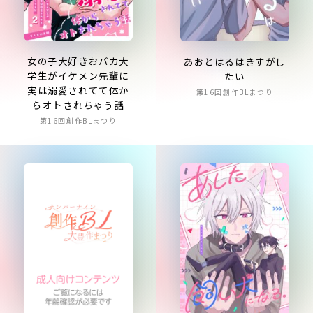
女の子大好きおバカ大
あおとはるはきすがし
学生がイケメン先輩に
たい
実は溺愛されてて体か
第16回創作BLまつり
らオトされちゃう話
第16回創作BLまつり