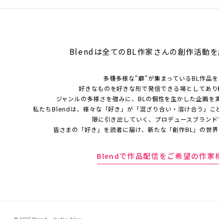
Blendは全てのBL作家さんの
創作活動を
多種多様な"癖"が集まっているBL作品
好きなものを好きな形で発信できる場としてあり
ジャンルの多様さを強みに、BLの個性を生かした企画を
私たちBlendは、様々な「好き」が「混ざり合い・溶け合う」こ
限に引き出していく、プロデュースブランド
皆さまの「好き」を読者に届け、新たな「創作BL」の世
Blendで作品配信をご希望の作家
© 2025 Blend. by No.9 Inc.