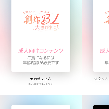
俺の義父さん
虹空くん
第16回創作BLまつり