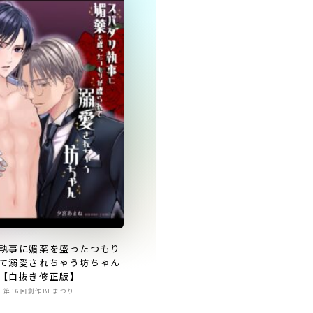
執事に媚薬を盛ったつもり
て溺愛されちゃう坊ちゃん
【白抜き修正版】
第16回創作BLまつり