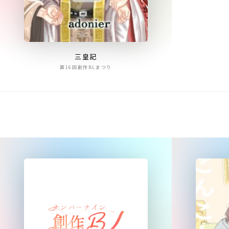
三皇記
第16回創作BLまつり