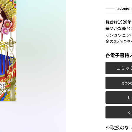
adonier
舞台は192
華やかな舞台
なシュウェン
金の無心にや
各電子書籍
コミッ
eboo
h
Ki
※取扱のな