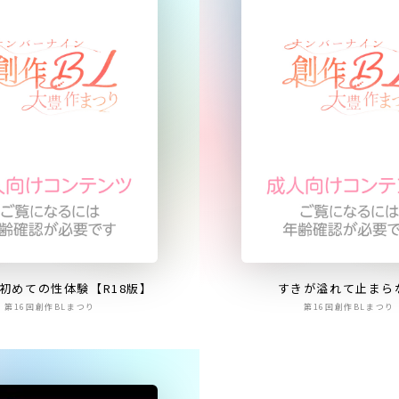
初めての性体験【R18版】
すきが溢れて止まら
第16回創作BLまつり
第16回創作BLまつり