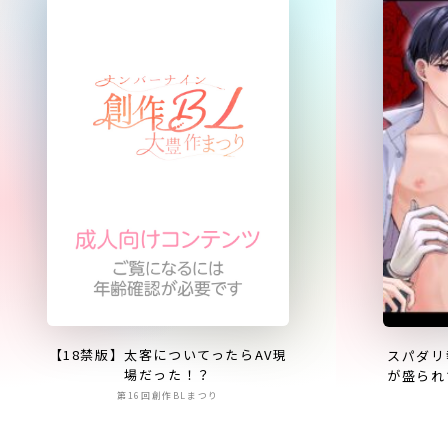
【18禁版】太客についてったらAV現
スパダリ
場だった！？
が盛られ
第16回創作BLまつり