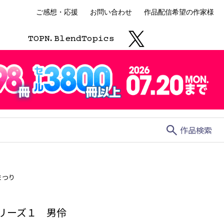
ご感想・応援
お問い合わせ
作品配信希望の作家様
TOP
N.
Blend
Topics
search
作品検索
まつり
シリーズ１ 男伶