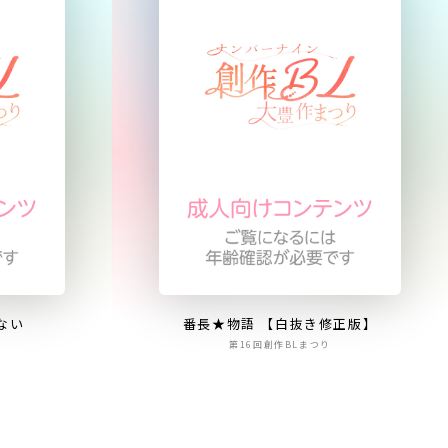
ない
番長★物語 【白抜き修正版】
第16回創作BLまつり