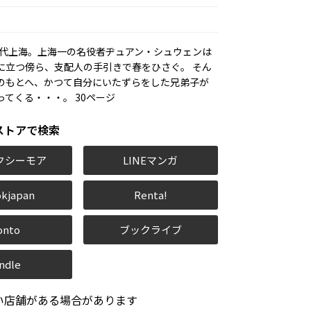
0年代上海。上海一の名役者ヂュアン・シュウェンは
に立つ傍ら、支配人の手引きで春をひさぐ。 そん
のもとへ、かつて自分にいたずらをした兄弟子が
ってくる・・・。 30ページ
ストアで検索
クシーモア
LINEマンガ
kjapan
Renta!
onto
ブックライブ
ndle
い店舗がある場合があります