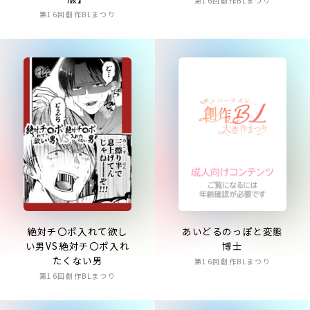
第16回創作BLまつり
第16回創作BLまつり
あいどるのっぽと変態
絶対チ〇ポ入れて欲し
博士
い男VS絶対チ〇ポ入れ
たくない男
第16回創作BLまつり
第16回創作BLまつり