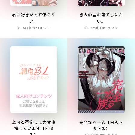
君に好きだって伝えた
きみの言の葉でしにた
い！
い。
第16回創作BLまつり
第16回創作BLまつり
上司と不倫して大変後
完全なる一族【白抜き
悔しています【R18
修正版】
版】