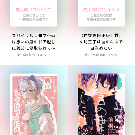
スパイラルレ●プ～両
【白抜き修正版】甘え
片想いの男のドア越し
ん坊王子は彼のキスで
に義父に寝取られて～
目覚めたい
第16回創作BLまつり
第16回創作BLまつり