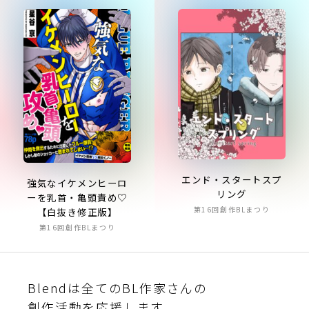
エンド・スタートスプ
強気なイケメンヒーロ
リング
ーを乳首・亀頭責め♡
第16回創作BLまつり
【白抜き修正版】
第16回創作BLまつり
Blendは全てのBL作家さんの
創作活動を応援します