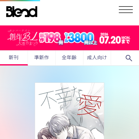
search
新刊
準新作
全年齢
成人向け