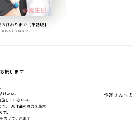
恋の終わりまで【単話版】
第16回創作BLまつり
応援します
を、
続けたい。
作家さんへ
実施していきたい。
とで、 BL作品の魅力を最大
です。
界を広げていきます。