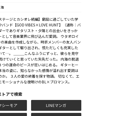
ち海
ステージとカシオレ続編】窮屈に過ごしていた学
ンド【GOD VIBES×LOVE HUNT】（通称：バ
ダーでありギタリスト・夕陽との出会いをきっか
ーとして音楽業界に飛び込んだ愛詞。 ウタオロイ
身の楽曲を作成しながら、時折メンバーの友人バン
ギターとして駆り出され、慌ただしくも充実した
いて…。 ＿＿＿こんなふうにずっと、彼らを見守
続けていくと思っていた矢先だった。 内海の脱退
３つの運命のピースが狂いはじめる。 ギターヒー
本当の姿に、知らなかった感情が溢れ出す愛詞は
のか。 ３人の愛の終着を探す物語。 切なくて、エ
エモーショナルな夜明けのBL×ブロマンス。
ストアで検索
クシーモア
LINEマンガ