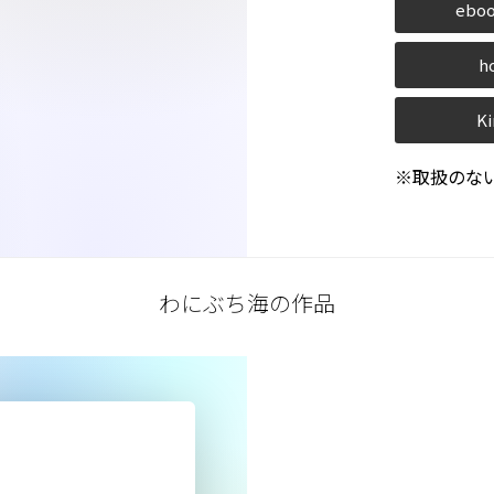
eboo
h
Ki
※取扱のな
わにぶち海の作品