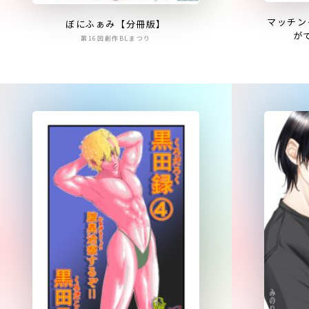
マッチン
ぼにふぁみ【分冊版】
が
第16回創作BLまつり