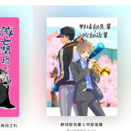
野球部先輩と吹部後輩
に告白され
第16回創作BLまつり