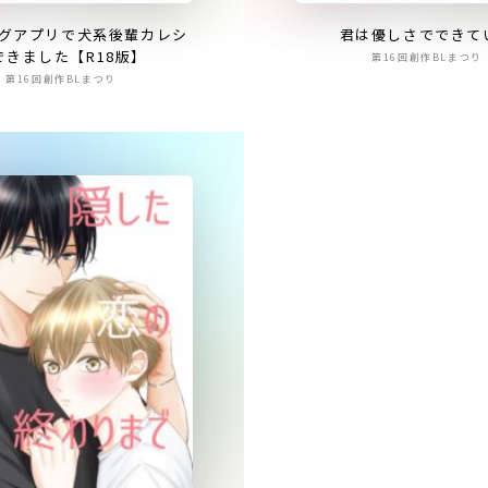
グアプリで犬系後輩カレシ
君は優しさでできて
できました【R18版】
第16回創作BLまつり
第16回創作BLまつり