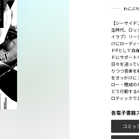
わにぶ
【シーサイド
生時代、ロックバ
イラブ）リー
けにローディ
ドPとして自
ドにサポート
日々を送って
りつつ音楽を
をきっかけに
ロー・樫成の
どう行動する
ロティックで
各電子書籍
コミッ