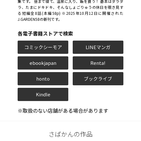
集です。 昼まで寝て、温泉に入り、飯を食う！ 基本はダラダ
ラ、たまにドキドキ、そんなしょごりゅうの休日を覗き見す
る短編全8話(本編58p) ※2025年10月12日に開催された
J.GARDEN58の新刊です。
各電子書籍ストアで検索
コミックシーモア
LINEマンガ
ebookjapan
Renta!
honto
ブックライブ
Kindle
※取扱のない店舗がある場合があります
さばかんの作品