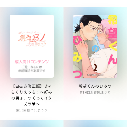
【白抜き修正版】きゃ
希望くんのひみつ
らくりえっち！～好み
第16回創作BLまつり
の男子、つくってイタ
ズラ♥～
第16回創作BLまつり