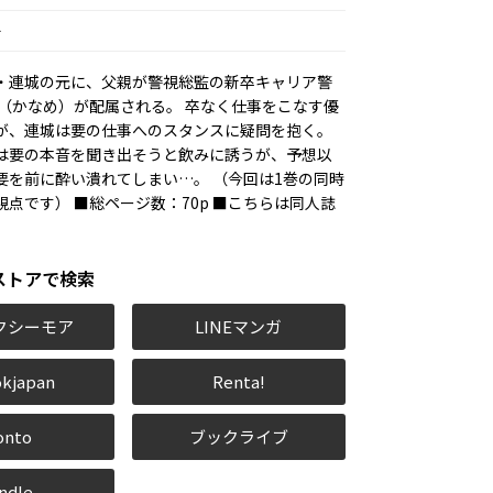
キ
・連城の元に、父親が警視総監の新卒キャリア警
要（かなめ）が配属される。 卒なく仕事をこなす優
が、連城は要の仕事へのスタンスに疑問を抱く。
は要の本音を聞き出そうと飲みに誘うが、予想以
要を前に酔い潰れてしまい…。 （今回は1巻の同時
点です） ■総ページ数：70p ■こちらは同人誌
ストアで検索
クシーモア
LINEマンガ
kjapan
Renta!
onto
ブックライブ
ndle