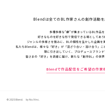
Blendは全てのBL作家さんの
創作活動を
多種多様な"癖"が集まっているBL作品
好きなものを好きな形で発信できる場としてあり
ジャンルの多様さを強みに、BLの個性を生かした企画を
私たちBlendは、様々な「好き」が「混ざり合い・溶け合う」こ
限に引き出していく、プロデュースブランド
皆さまの「好き」を読者に届け、新たな「創作BL」の世
Blendで作品配信をご希望の作家
© 2025 Blend. by No.9 Inc.