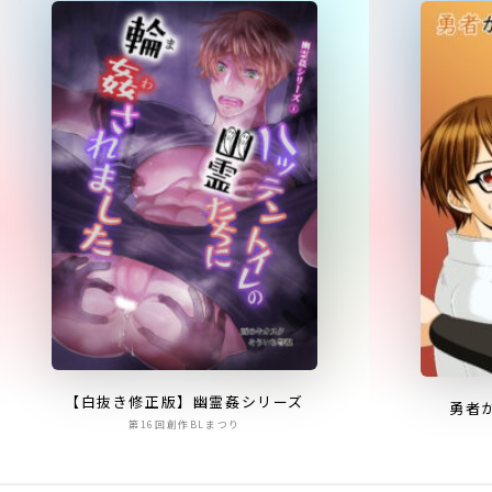
【白抜き修正版】幽霊姦シリーズ
勇者
第16回創作BLまつり