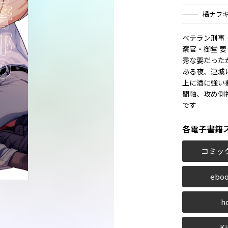
橘ナヲ
ベテラン刑事
察官・御堂 
秀な要だった
ある夜、連城
上に酒に強い
間軸、攻め側視
です
各電子書籍
コミッ
eboo
h
Ki