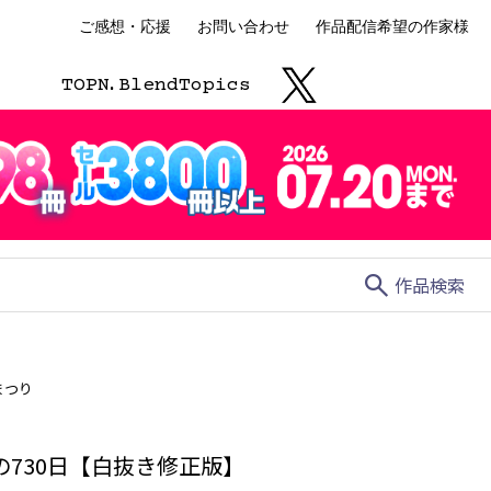
ご感想・応援
お問い合わせ
作品配信希望の作家様
TOP
N.
Blend
Topics
search
作品検索
まつり
の730日【白抜き修正版】