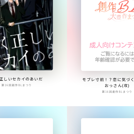
正しいセカイのあいだ
モブレ寸前！？恋に気づ
おっさん(攻)
第16回創作BLまつり
第16回創作BLまつり