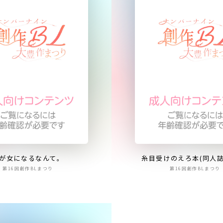
が女になるなんて。
糸目受けのえろ本(同人誌
第16回創作BLまつり
第16回創作BLまつり