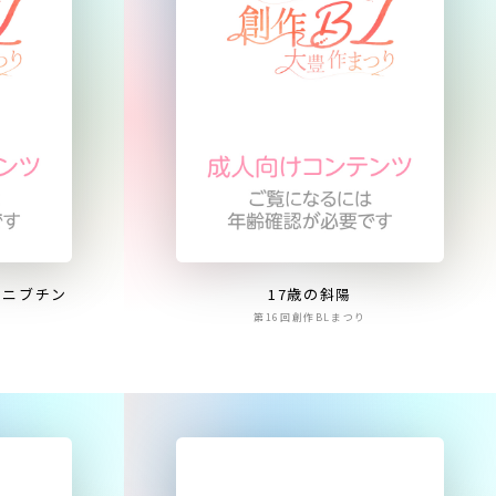
くニブチン
17歳の斜陽
第16回創作BLまつり