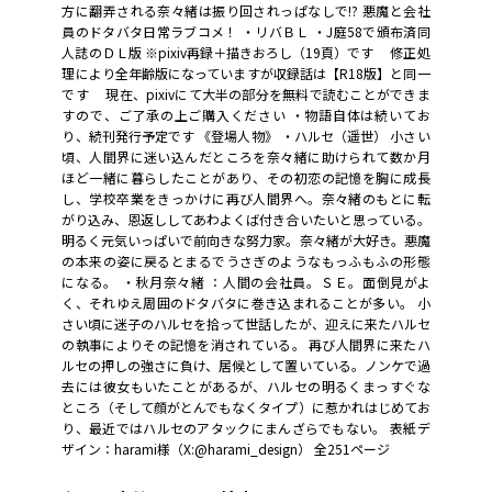
方に翻弄される奈々緒は振り回されっぱなしで!? 悪魔と会社
員のドタバタ日常ラブコメ！ ・リバＢＬ ・J庭58で頒布済同
人誌のＤＬ版 ※pixiv再録＋描きおろし（19頁）です 修正処
理により全年齢版になっていますが収録話は【R18版】と同一
です 現在、pixivにて大半の部分を無料で読むことができま
すので、ご了承の上ご購入ください ・物語自体は続いてお
り、続刊発行予定です 《登場人物》 ・ハルセ（遥世） 小さい
頃、人間界に迷い込んだところを奈々緒に助けられて数か月
ほど一緒に暮らしたことがあり、その初恋の記憶を胸に成長
し、学校卒業をきっかけに再び人間界へ。奈々緒のもとに転
がり込み、恩返ししてあわよくば付き合いたいと思っている。
明るく元気いっぱいで前向きな努力家。奈々緒が大好き。悪魔
の本来の姿に戻るとまるでうさぎのようなもっふもふの形態
になる。 ・秋月奈々緒 ：人間の会社員。ＳＥ。面倒見がよ
く、それゆえ周囲のドタバタに巻き込まれることが多い。 小
さい頃に迷子のハルセを拾って世話したが、迎えに来たハルセ
の執事によりその記憶を消されている。 再び人間界に来たハ
ルセの押しの強さに負け、居候として置いている。ノンケで過
去には彼女もいたことがあるが、ハルセの明るくまっすぐな
ところ（そして顔がとんでもなくタイプ）に惹かれはじめてお
り、最近ではハルセのアタックにまんざらでもない。 表紙デ
ザイン：harami様（X:@harami_design） 全251ページ