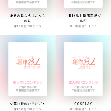
運命の番ならよかった
【R18版】斬魔忍騎ツ
のに
ルギ
第16回創作BLまつり
第16回創作BLまつり
夕暮れ時のひそかごと
COSPLAY
第16回創作BLまつり
第16回創作BLまつり