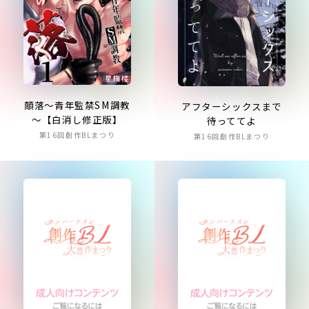
顛落～青年監禁SM調教
アフターシックスまで
～【白消し修正版】
待っててよ
第16回創作BLまつり
第16回創作BLまつり