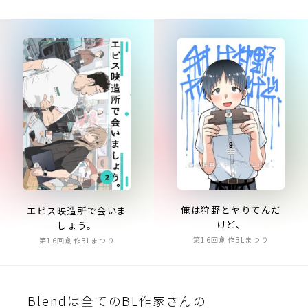
俺は狩野とヤりてんだ
エビス映造所で会いま
けど、
しょう。
第16回創作BLまつり
第16回創作BLまつり
Blendは全てのBL作家さんの