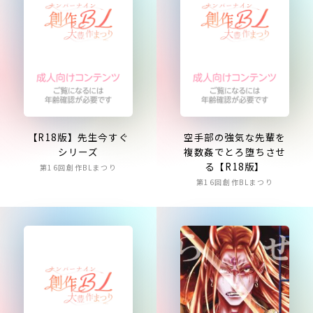
【R18版】先生今すぐ
空手部の強気な先輩を
シリーズ
複数姦でとろ堕ちさせ
る【R18版】
第16回創作BLまつり
第16回創作BLまつり