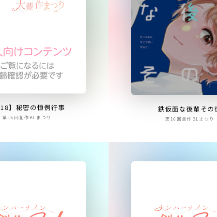
R18】秘密の恒例行事
鉄仮面な後輩その
第16回創作BLまつり
第16回創作BLまつり