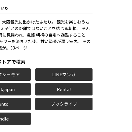
らいち
、大阪観光に出かけたふたり。 観光を楽しむうち
教え子”との距離ではないことを感じる朝桐。 そん
雨に見舞われ、急遽 朝桐の自宅へ避難すること
シャワーを済ませた後、甘い緊張が漂う室内。 その
が――。33ページ
ストアで検索
クシーモア
LINEマンガ
kjapan
Renta!
onto
ブックライブ
ndle