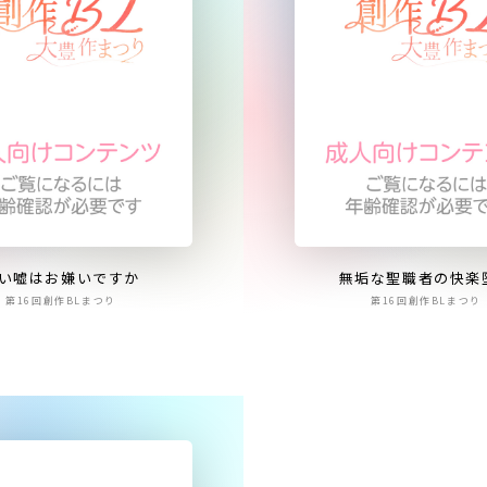
い嘘はお嫌いですか
無垢な聖職者の快楽
第16回創作BLまつり
第16回創作BLまつり