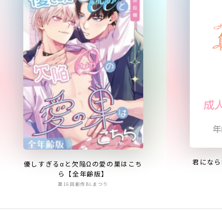
君になら
優しすぎるαと欠陥Ωの愛の巣はこち
ら【全年齢版】
第16回創作BLまつり