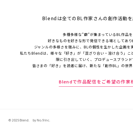
Blendは全てのBL作家さんの
創作活動を
多種多様な"癖"が集まっているBL作品
好きなものを好きな形で発信できる場としてあり
ジャンルの多様さを強みに、BLの個性を生かした企画を
私たちBlendは、様々な「好き」が「混ざり合い・溶け合う」こ
限に引き出していく、プロデュースブランド
皆さまの「好き」を読者に届け、新たな「創作BL」の世
Blendで作品配信をご希望の作家
© 2025 Blend. by No.9 Inc.