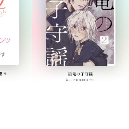
堕ち
銀竜の子守謡
第16回創作BLまつり