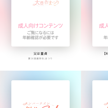
父は童貞
【
第16回創作BLまつり