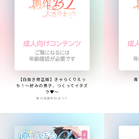
【白抜き修正版】きゃらくりえっ
青
ち！～好みの男子、つくってイタズ
ラ♥～
第16回創作BLまつり