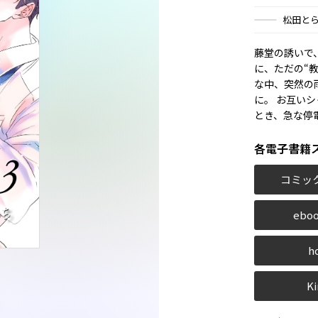
松田と
藤堂の誘いで
に、ただの“
な中、突然の
に。 お互い
とき、急な停電
各電子書籍
コミッ
eboo
h
Ki