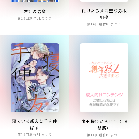
負けたらメス堕ち男根
左側の温度
相撲
第16回創作BLまつり
第16回創作BLまつり
寝ている親友に手を伸
魔王様わからせ！（18
ばす
禁版）
第16回創作BLまつり
第16回創作BLまつり