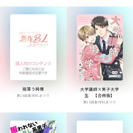
揺蕩う純情
大学講師×男子大学
生 【合冊版】
第16回創作BLまつり
第16回創作BLまつり