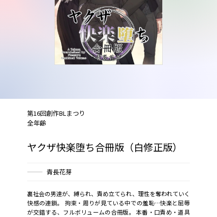
第16回創作BLまつり
全年齢
ヤクザ快楽堕ち合冊版（白修正版）
青長花芽
裏社会の男達が、縛られ、責め立てられ、理性を奪われていく
快感の連鎖。 拘束・周りが見ている中での羞恥…快楽と屈辱
が交錯する、フルボリュームの合冊版。 本番・口責め・道具