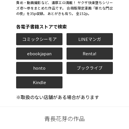
責め・動画撮影など、濃厚エロ満載！ ヤクザ快楽堕ちシリー
ズ壱〜参をまとめた作品です。 合冊版限定漫画「新たな門出
の夜」を35p収録。 あとがきも有り。 全152p。
各電子書籍ストアで検索
コミックシーモア
LINEマンガ
ebookjapan
Renta!
honto
ブックライブ
Kindle
※取扱のない店舗がある場合があります
青長花芽の作品