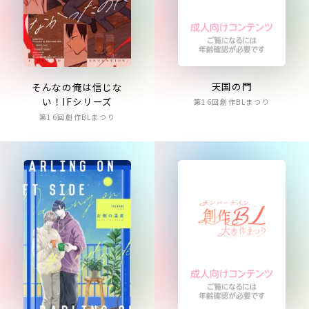
天国の門
そんなの俺は信じな
い！IFシリーズ
第16回創作BLまつり
第16回創作BLまつり