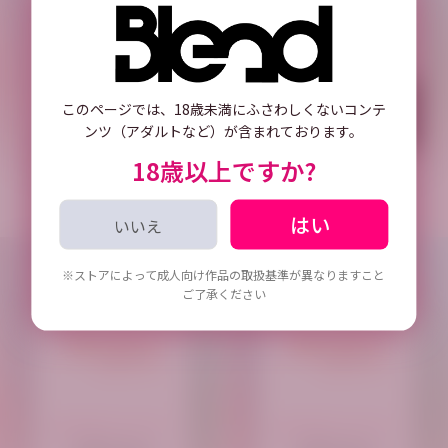
このページでは、18歳未満にふさわしくないコンテ
ンツ（アダルトなど）が含まれております。
18歳以上ですか?
獅子と花嫁
天沛くんと汐野くん
第16回創作BLまつり
第16回創作BLまつり
はい
いいえ
※ストアによって成人向け作品の取扱基準が異なりますこと
ご了承ください