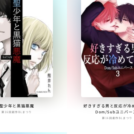
聖少年と黒猫悪魔
好きすぎる男と反応が冷
Dom/Subユニバー
第16回創作BLまつり
第16回創作BLまつり