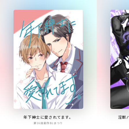
年下紳士に愛されてます。
淫獣
第16回創作BLまつり