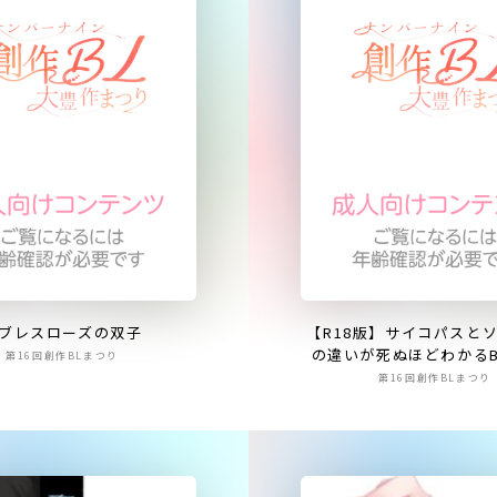
ブレスローズの双子
【R18版】サイコパスと
の違いが死ぬほどわかるB
第16回創作BLまつり
第16回創作BLまつり