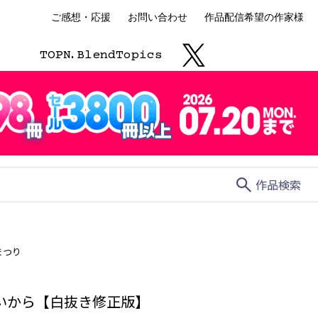
ご感想・応援
お問い合わせ
作品配信希望の作家様
TOP
N.
Blend
Topics
search
作品検索
まつり
いから【白抜き修正版】