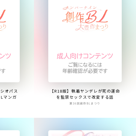
ソシオパス
【R18版】執着ヤンデレが死の運命
Lマンガ
を監禁セックスで改変する話
第16回創作BLまつり