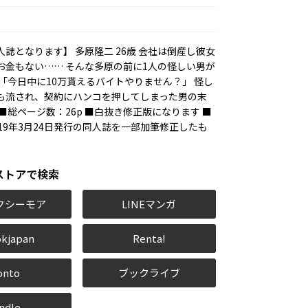
ろ
誌となります】 多原隆二 26歳 会社は倒産し彼女
お金もない…… そんな多原の前に1人の怪しい男が
 「今日中に10万貰えるバイトやりません？」 怪し
も流され、契約にハンコを押してしまった男の末
■総ページ数：26p ■白抜き修正版になります ■
19年3月24日発行の同人誌を一部加筆修正したも
ストアで検索
クシーモア
LINEマンガ
kjapan
Renta!
onto
ブックライブ
ndle