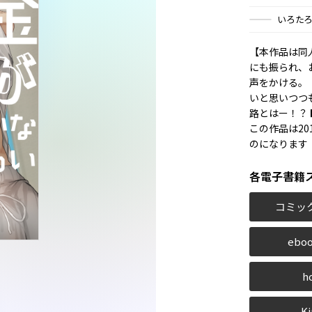
いろた
【本作品は同人
にも振られ、
声をかける。
いと思いつつ
路とはー！？ 
この作品は20
のになります
各電子書籍
コミッ
eboo
h
Ki