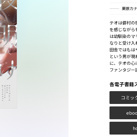
栗原カ
テオは僻村の
を感じながら
は幼馴染のマ
なりと受け入
田舎ではもは
という男が現
に、テオの心
ファンタジー
各電子書籍
コミッ
eboo
h