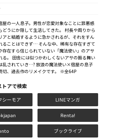
ナ
宿屋の一人息子。男性が恋愛対象なことに罪悪感
もどうにか隠して生活してきた。 村長や周りから
リアと結婚するように急かされるが、それをすん
れることはできず… そんな中、稀有な存在すぎて
や存在すら信じられていない「魔法使い」のアサ
れる。 田舎には似つかわしくないアサの振る舞い
は乱されていき…? 放浪の魔法使い×宿屋の息子
読切、過去作のリメイクです。 ※全64P
ストアで検索
クシーモア
LINEマンガ
kjapan
Renta!
onto
ブックライブ