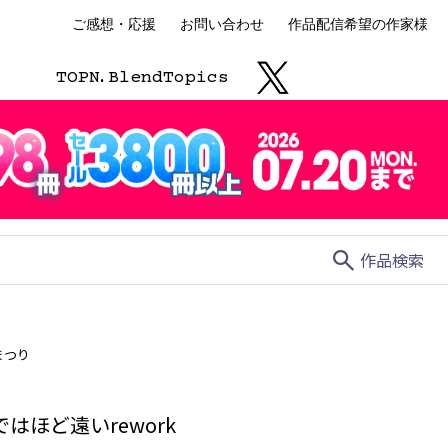
ご感想・応援
お問い合わせ
作品配信希望の作家様
TOP
N.
Blend
Topics
search
作品検索
まつり
はほど遠いrework