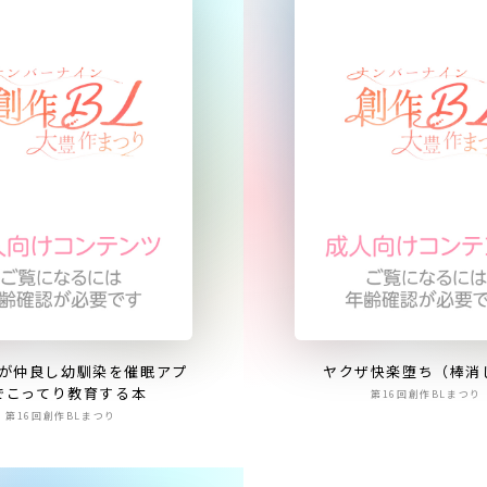
が仲良し幼馴染を催眠アプ
ヤクザ快楽堕ち（棒消
でこってり教育する本
第16回創作BLまつり
第16回創作BLまつり