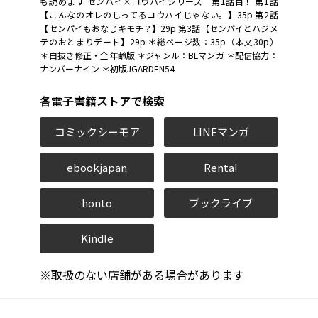
も読めます センパイ×コウハイシリーズ 第1話目！ 第1話
【こんなのオレのしってるコウハイじゃない。】35p 第2話
【センパイもおなじキモチ？】29p 第3話【センパイとハジメ
テのおとまりデート】29p ＊総ページ数：35p（本文30p）
＊白抜き修正・全年齢版 ＊ジャンル：BLマンガ ＊配信協力：
ナンバーナイン ＊初版JGARDEN54
各電子書籍ストアで検索
コミックシーモア
LINEマンガ
ebookjapan
Renta!
honto
ブックライブ
Kindle
※取扱のない店舗がある場合があります