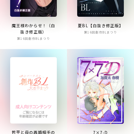
魔王様わからせ！（白
夏BL【白抜き修正版】
抜き修正版）
第16回創作BLまつり
第16回創作BLまつり
哲平と母の再婚相手の
7×7-D