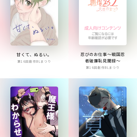
忍びのお仕事～戦国忍
甘くて、ぬるい。
者破廉恥見聞録～
第16回創作BLまつり
第16回創作BLまつり