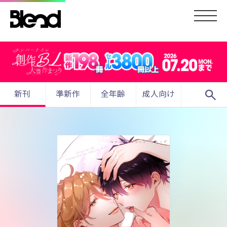
search
新刊
準新作
全年齢
成人向け