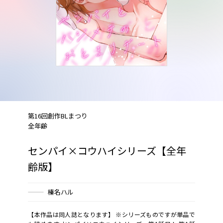
第16回創作BLまつり
全年齢
センパイ×コウハイシリーズ【全年
齢版】
榛名ハル
【本作品は同人誌となります】 ※シリーズものですが単品で