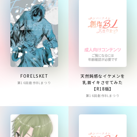
天然鈍感なイケメンを
FORELSKET
乳首イキさせてみた
第16回創作BLまつり
【R18版】
第16回創作BLまつり