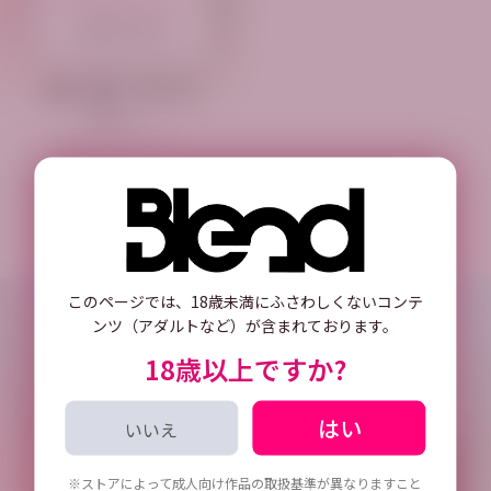
欲望の部屋、覗き穴の
向こう。
第16回創作BLまつり
その他の作品
このページでは、18歳未満にふさわしくないコンテ
ンツ（アダルトなど）が含まれております。
18歳以上ですか?
はい
いいえ
※ストアによって成人向け作品の取扱基準が異なりますこと