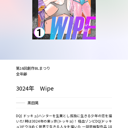
第16回創作BLまつり
全年齢
3024年 Wipe
黒田晃
DQ( ドッキュ)ハンターを生業とし孤独に生きる少年の恋を描
いた! 時は3024年の東ッ京(トッキョ)！ 吸血ゾンビDQ(ドッキ
ュ)がウヨめく世界で生きる人々を描いた 一話完結型作品 18