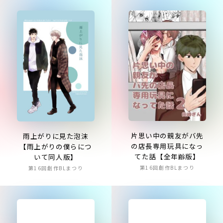
片思い中の親友がバ先
雨上がりに見た泡沫
の店長専用玩具になっ
【雨上がりの僕らにつ
てた話【全年齢版】
いて同人版】
第16回創作BLまつり
第16回創作BLまつり