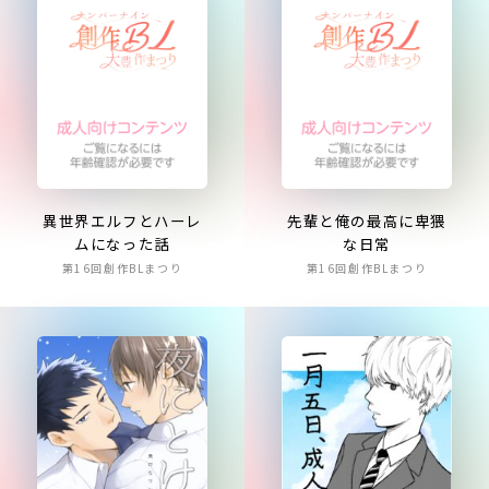
異世界エルフとハーレ
先輩と俺の最高に卑猥
ムになった話
な日常
第16回創作BLまつり
第16回創作BLまつり