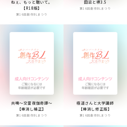
ねぇ、もっと聴いて。
田沼と堺3.5
【R18版】
第16回創作BLまつり
第16回創作BLまつり
共鳴～交霊夜伽奇譚～
極道さんと大学講師
【棒消し補正】
【棒消し修正版】
第16回創作BLまつり
第16回創作BLまつり